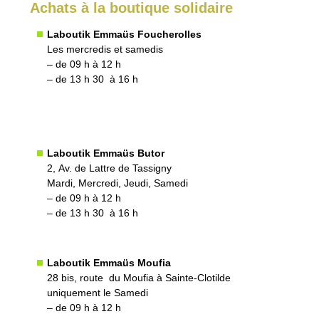
Achats à la boutique solidaire
Laboutik Emmaüs Foucherolles
Les mercredis et samedis
– de 09 h à 12 h
– de 13 h 30 à 16 h
Laboutik Emmaüs Butor
2, Av. de Lattre de Tassigny
Mardi, Mercredi, Jeudi, Samedi
– de 09 h à 12 h
– de 13 h 30 à 16 h
Laboutik Emmaüs Moufia
28 bis, route du Moufia à Sainte-Clotilde
uniquement le Samedi
– de 09 h à 12 h