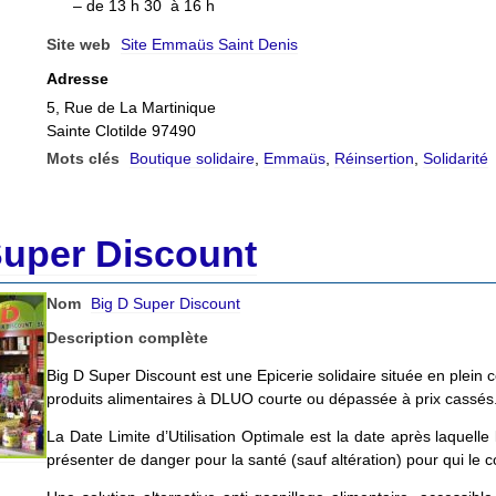
– de 13 h 30 à 16 h
Site web
Site Emmaüs Saint Denis
Adresse
5, Rue de La Martinique
Sainte Clotilde 97490
Mots clés
Boutique solidaire
,
Emmaüs
,
Réinsertion
,
Solidarité
Super Discount
Nom
Big D Super Discount
Description complète
Big D Super Discount est une Epicerie solidaire située en plein 
produits alimentaires à DLUO courte ou dépassée à prix cassés
La Date Limite d’Utilisation Optimale est la date après laquelle
présenter de danger pour la santé (sauf altération) pour qui le