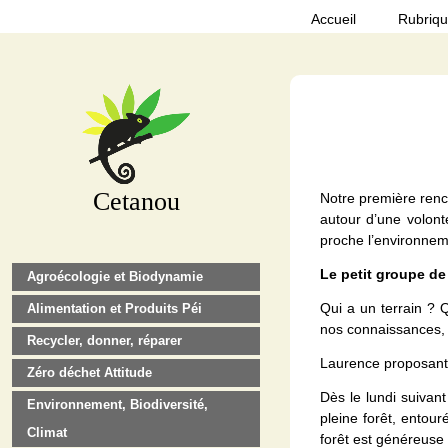
Accueil
Rubriq
Cetanou
Notre première renco
autour d’une volon
proche l’environneme
Le petit groupe de
Agroécologie et Biodynamie
Qui a un terrain ? Q
Alimentation et Produits Péi
nos connaissances, 
Recycler, donner, réparer
Laurence proposant de
Zéro déchet Attitude
Dès le lundi suivant
Environnement, Biodiversité,
pleine forêt, entour
Climat
forêt est généreuse