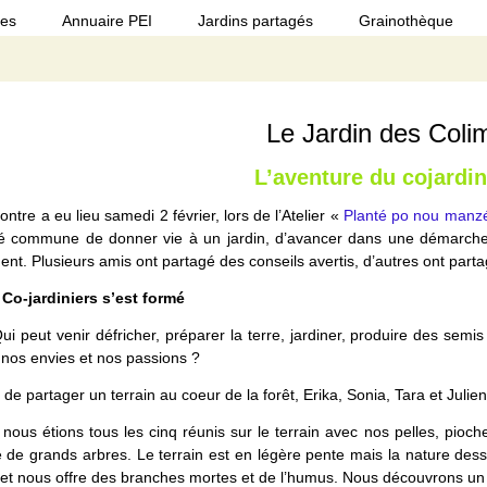
ues
Annuaire PEI
Jardins partagés
Grainothèque
Le Jardin des Coli
L’aventure du cojardi
ntre a eu lieu samedi 2 février, lors de l’Atelier «
Planté po nou manz
té commune de donner vie à un jardin, d’avancer dans une démarche d
nt. Plusieurs amis ont partagé des conseils avertis, d’autres ont parta
 Co-jardiniers s’est formé
ui peut venir défricher, préparer la terre, jardiner, produire des semi
nos envies et nos passions ?
 partager un terrain au coeur de la forêt, Erika, Sonia, Tara et Julien pr
 nous étions tous les cinq réunis sur le terrain avec nos pelles, pioch
é de grands arbres. Le terrain est en légère pente mais la nature dessi
 et nous offre des branches mortes et de l’humus. Nous découvrons un 