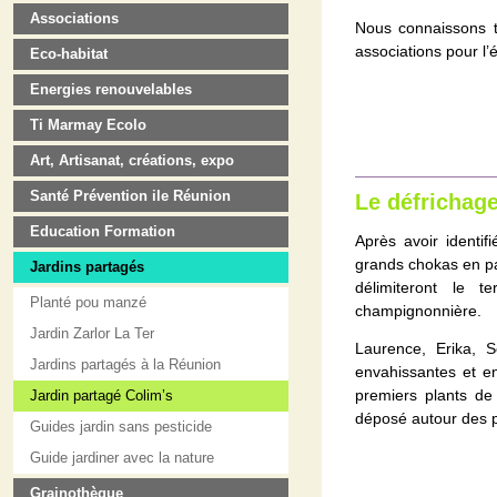
Associations
Nous connaissons t
associations pour l’éq
Eco-habitat
Energies renouvelables
Ti Marmay Ecolo
Art, Artisanat, créations, expo
Santé Prévention ile Réunion
Le défrichag
Education Formation
Après avoir identif
grands chokas en par
Jardins partagés
délimiteront le 
Planté pou manzé
champignonnière.
Jardin Zarlor La Ter
Laurence, Erika, S
Jardins partagés à la Réunion
envahissantes et en
premiers plants de
Jardin partagé Colim’s
déposé autour des pl
Guides jardin sans pesticide
Guide jardiner avec la nature
Grainothèque