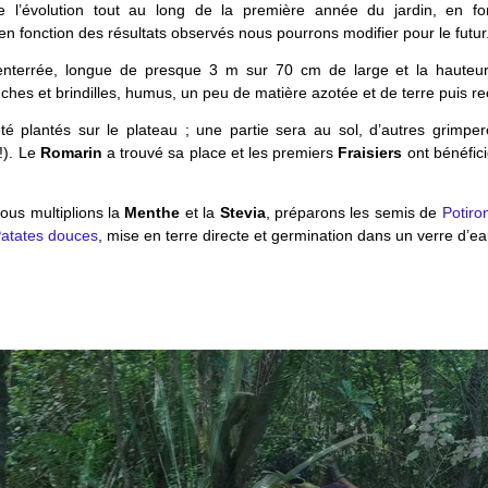
e l’évolution tout au long de la première année du jardin, en fo
n fonction des résultats observés nous pourrons modifier pour le futur
enterrée, longue de presque 3 m sur 70 cm de large et la hauteur
hes et brindilles, humus, un peu de matière azotée et de terre puis re
té plantés sur le plateau ; une partie sera au sol, d’autres grimpe
!). Le
Romarin
a trouvé sa place et les premiers
Fraisiers
ont bénéfic
us multiplions la
Menthe
et la
Stevia
, préparons les semis de
Potiro
atates douces
, mise en terre directe et germination dans un verre d’ea