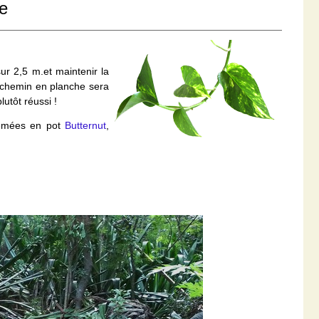
e
ur 2,5 m.et maintenir la
n chemin en planche sera
lutôt réussi !
semées en pot
Butternut
,