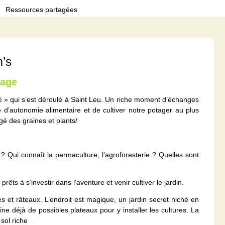
Ressources partagées
m’s
nage
é
» qui s’est déroulé à Saint Leu. Un riche moment d’échanges
’autonomie alimentaire et de cultiver notre potager au plus
gé des graines et plants/
s ? Qui connaît la permaculture, l’agroforesterie ? Quelles sont
êts à s’investir dans l’aventure et venir cultiver le jardin.
es et râteaux. L’endroit est magique, un jardin secret niché en
ne déjà de possibles plateaux pour y installer les cultures. La
sol riche