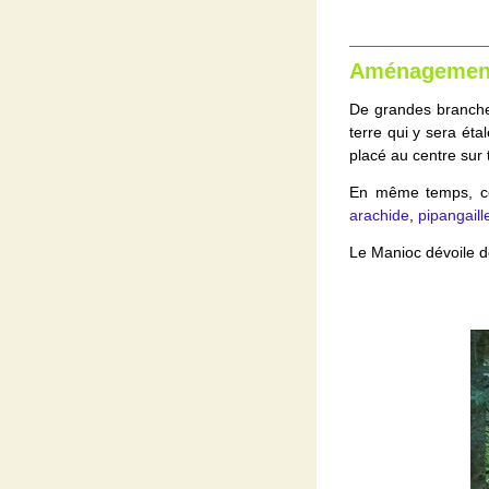
Aménagement
De grandes branches
terre qui y sera ét
placé au centre sur 
En même temps, ce
arachide
,
pipangaill
Le Manioc dévoile d