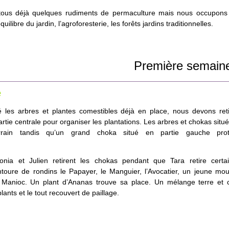
ous déjà quelques rudiments de permaculture mais nous occupons 
uilibre du jardin, l’agroforesterie, les forêts jardins traditionnelles.
Première semain
e
ié les arbres et plantes comestibles déjà en place, nous devons reti
tie centrale pour organiser les plantations. Les arbres et chokas situ
terrain tandis qu’un grand choka situé en partie gauche pro
onia et Julien retirent les chokas pendant que Tara retire certa
toure de rondins le Papayer, le Manguier, l’Avocatier, un jeune mo
 Manioc. Un plant d’Ananas trouve sa place. Un mélange terre et 
ants et le tout recouvert de paillage.