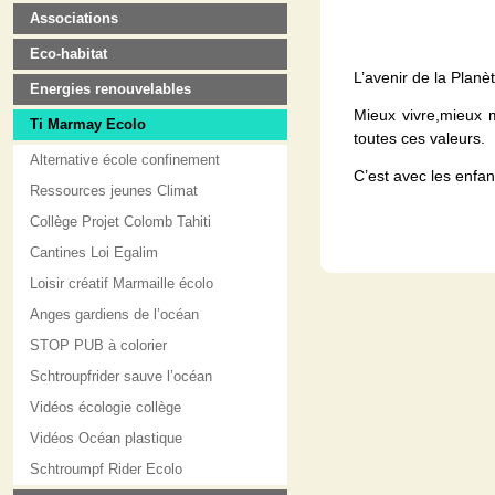
Associations
Eco-habitat
L’avenir de la Planè
Energies renouvelables
Mieux vivre,mieux m
Ti Marmay Ecolo
toutes ces valeurs.
Alternative école confinement
C’est avec les enfan
Ressources jeunes Climat
Collège Projet Colomb Tahiti
Cantines Loi Egalim
Loisir créatif Marmaille écolo
Anges gardiens de l’océan
STOP PUB à colorier
Schtroupfrider sauve l’océan
Vidéos écologie collège
Vidéos Océan plastique
Schtroumpf Rider Ecolo