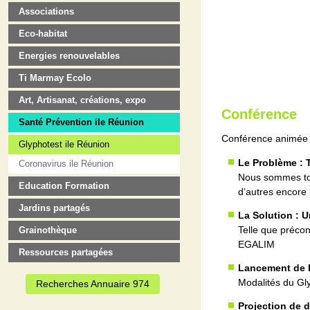
Associations
Eco-habitat
Energies renouvelables
Ti Marmay Ecolo
Art, Artisanat, créations, expo
Conférence
Santé Prévention ile Réunion
Conférence animée 
Glyphotest ile Réunion
Le Problème : 
Coronavirus ile Réunion
Nous sommes tou
Education Formation
d’autres encore 
Jardins partagés
La Solution : U
Telle que précon
Grainothèque
EGALIM
Ressources partagées
Lancement de l
Modalités du Gl
Recherches Annuaire 974
Projection de d