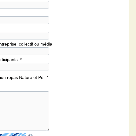
treprise, collectif ou média :
ticipants :
*
ion repas Nature et Péi :
*