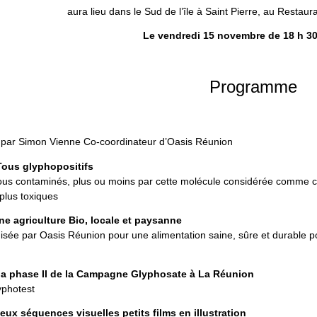
aura lieu dans le Sud de l’île à Saint Pierre, au Restaura
Le vendredi 15 novembre de 18 h 30
Programme
par Simon Vienne Co-coordinateur d’Oasis Réunion
Tous glyphopositifs
s contaminés, plus ou moins par cette molécule considérée comme ca
plus toxiques
ne agriculture Bio, locale et paysanne
isée par Oasis Réunion pour une alimentation saine, sûre et durable pour
a phase II de la Campagne Glyphosate à La Réunion
yphotest
eux séquences visuelles petits films en illustration