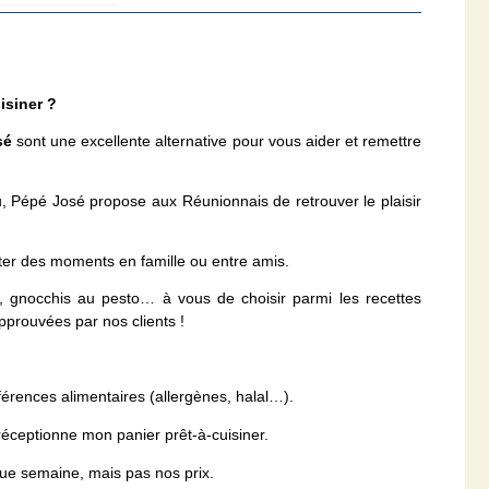
isiner ?
osé
sont une excellente alternative pour vous aider et remettre
u, Pépé José propose aux Réunionnais de retrouver le plaisir
er des moments en famille ou entre amis.
n, gnocchis au pesto… à vous de choisir parmi les recettes
pprouvées par nos clients !
érences alimentaires (allergènes, halal…).
 réceptionne mon panier prêt-à-cuisiner.
que semaine, mais pas nos prix.