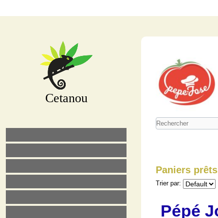
Cetanou
Paniers prêts
Trier par:
Pépé Jo