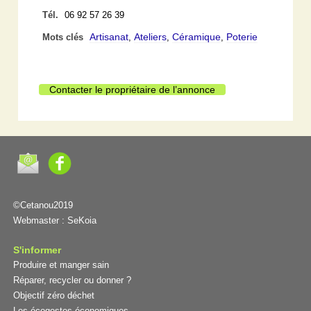
Tél.
06 92 57 26 39
Artisanat
Ateliers
Céramique
Poterie
Mots clés
,
,
,
Contacter le propriétaire de l’annonce
©Cetanou2019
Webmaster :
SeKoia
S'informer
Produire et manger sain
Réparer, recycler ou donner ?
Objectif zéro déchet
Les écogestes économiques