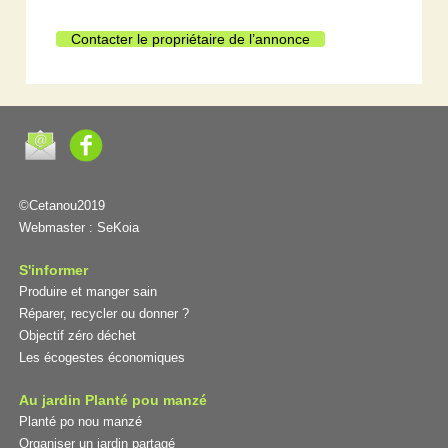
Contacter le propriétaire de l’annonce
©Cetanou2019
Webmaster :
SeKoia
S'informer
Produire et manger sain
Réparer, recycler ou donner ?
Objectif zéro déchet
Les écogestes économiques
Au jardin Planté pou manzé
Planté po nou manzé
Organiser un jardin partagé