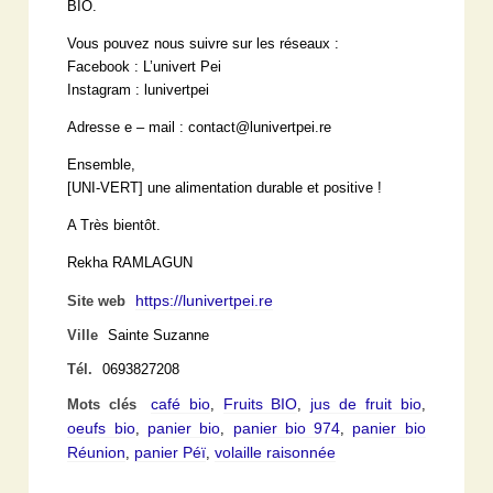
BIO.
Vous pouvez nous suivre sur les réseaux :
Facebook : L’univert Pei
Instagram : lunivertpei
Adresse e – mail : contact@lunivertpei.re
Ensemble,
[UNI-VERT] une alimentation durable et positive !
A Très bientôt.
Rekha RAMLAGUN
https://lunivertpei.re
Site web
Ville
Sainte Suzanne
Tél.
0693827208
café bio
Fruits BIO
jus de fruit bio
Mots clés
,
,
,
oeufs bio
panier bio
panier bio 974
panier bio
,
,
,
Réunion
panier Péï
volaille raisonnée
,
,