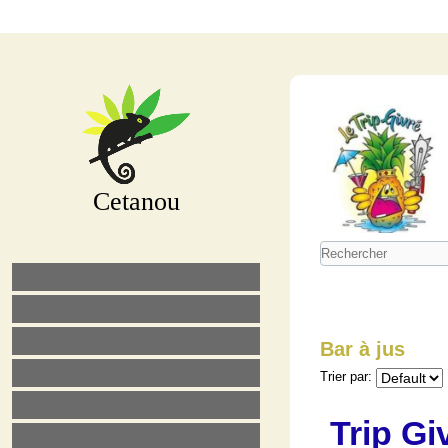
Cetanou
Bar à jus
Trier par:
Trip Gi