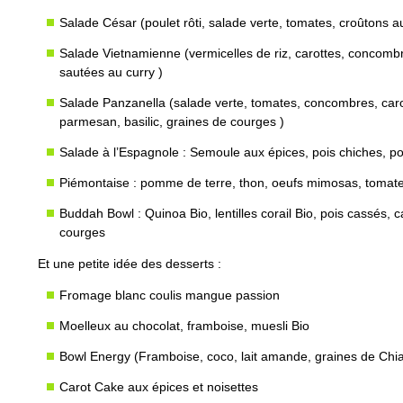
Salade César (poulet rôti, salade verte, tomates, croûtons 
Salade Vietnamienne (vermicelles de riz, carottes, concombr
sautées au curry )
Salade Panzanella (salade verte, tomates, concombres, caro
parmesan, basilic, graines de courges )
Salade à l’Espagnole : Semoule aux épices, pois chiches, poi
Piémontaise : pomme de terre, thon, oeufs mimosas, tomate
Buddah Bowl : Quinoa Bio, lentilles corail Bio, pois cassés, 
courges
Et une petite idée des desserts :
Fromage blanc coulis mangue passion
Moelleux au chocolat, framboise, muesli Bio
Bowl Energy (Framboise, coco, lait amande, graines de Chia,
Carot Cake aux épices et noisettes