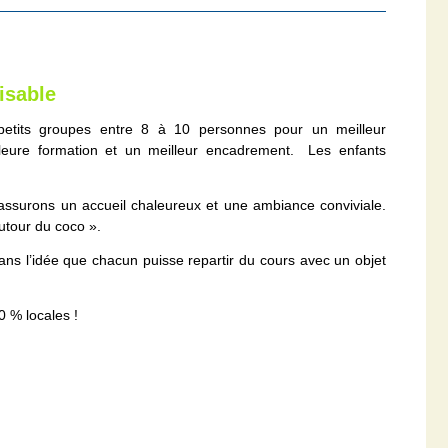
lisable
petits groupes ent
re 8 à 10 personnes pour un meilleur
illeure formation et un meilleur encadrement. Les enfants
s assurons un accueil chaleureux et une ambiance conviviale.
autour du coco ».
ns l’idée que chacun puisse repartir du cours avec un objet
0 % locales !