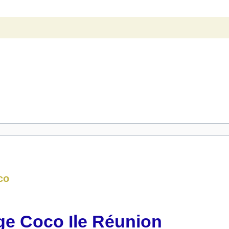
co
ge Coco Ile Réunion