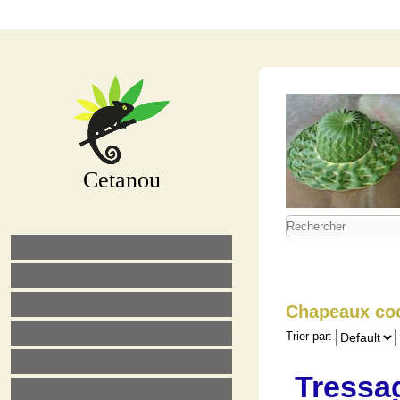
Cetanou
Chapeaux co
Trier par:
Tressa