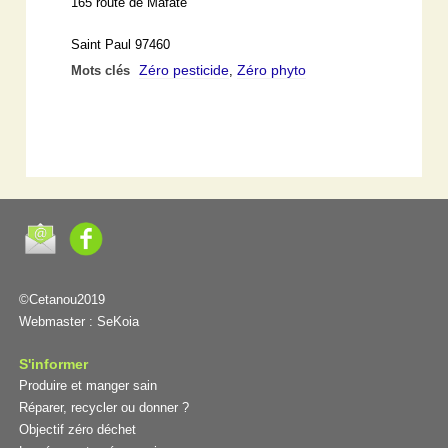
165 route de Mafate
Saint Paul 97460
Zéro pesticide
Zéro phyto
Mots clés
,
©Cetanou2019
Webmaster :
SeKoia
S'informer
Produire et manger sain
Réparer, recycler ou donner ?
Objectif zéro déchet