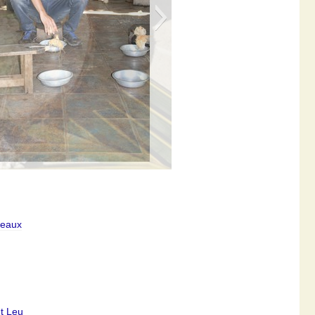
teaux
t Leu