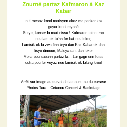
Zourné partaz Kafmaron à Kaz
Kabar
In ti mesaz kreol morisyen akoz mo pankor koz
gayar kreol reyoné
Serye, konser-la mari nissa ! Kafmaron to’nn trap
nou lam ek to’nn fer bat nou leker,
Lamisik ek la zwa finn bryé dan Kaz Kabar ek dan
lisyé dimoun, Maloya rant dan lekor
Merci pou sabann partaz la… Lar gagn enn forss
estra pou fer voyaz nou lamisik ek lalang kreol
Arrêt sur image au survol de la souris ou du curseur
Photos Tara – Cetanou Concert & Backstage