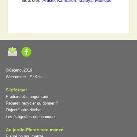
Artiste
Kafmaron
Maloya
Musique
Mots clés
,
,
,
©Cetanou2019
Webmaster :
SeKoia
S'informer
Produire et manger sain
Réparer, recycler ou donner ?
Objectif zéro déchet
Les écogestes économiques
Au jardin Planté pou manzé
Planté po nou manzé