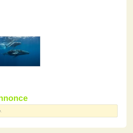
annonce
e.