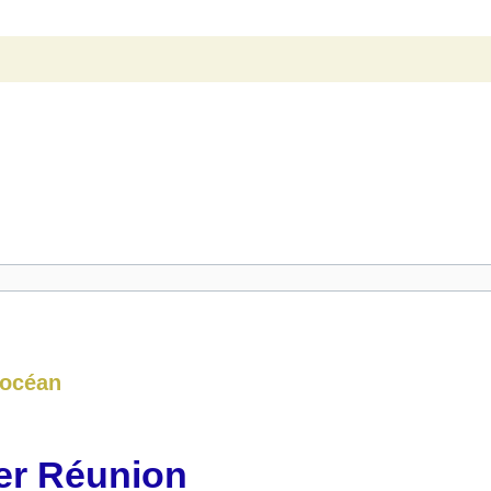
 océan
der Réunion