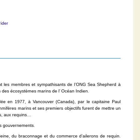
rider
nt les membres et sympathisants de l’ONG Sea Shepherd à
ion des écosystèmes marins de l’ Océan Indien.
dée en 1977, à Vancouver (Canada), par le capitaine Paul
mmifères marins et ses premiers objectifs furent de mettre un
es, aux requins…
 les gouvernements.
aleine, du braconnage et du commerce d’ailerons de requin.