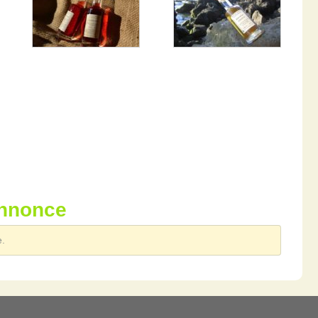
annonce
e.