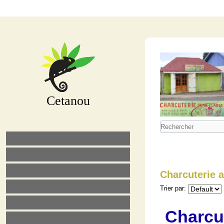
Cetanou
Charcuterie a
Trier par:
Charcut