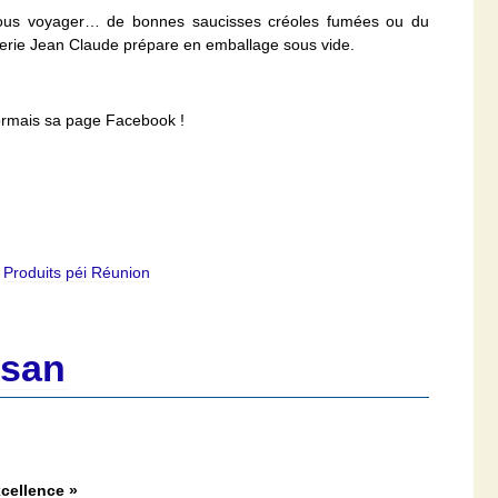
vous voyager… de bonnes saucisses créoles fumées ou du
terie Jean Claude prépare en emballage sous vide.
ormais sa page Facebook !
,
Produits péi Réunion
isan
xcellence »