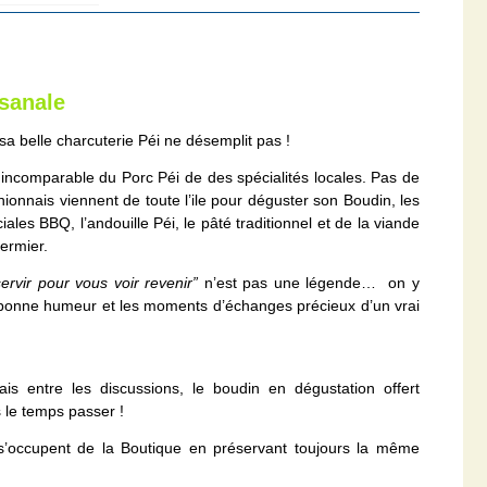
isanale
a belle charcuterie Péi ne désemplit pas !
t incomparable du Porc Péi de des spécialités locales. Pas de
ionnais viennent de toute l’ile pour déguster son Boudin, les
es BBQ, l’andouille Péi, le pâté traditionnel et de la viande
ermier.
ervir pour vous voir revenir”
n’est pas une légende… on y
la bonne humeur et les moments d’échanges précieux d’un vrai
is entre les discussions, le boudin en dégustation offert
 le temps passer !
 s’occupent de la Boutique en préservant toujours la même