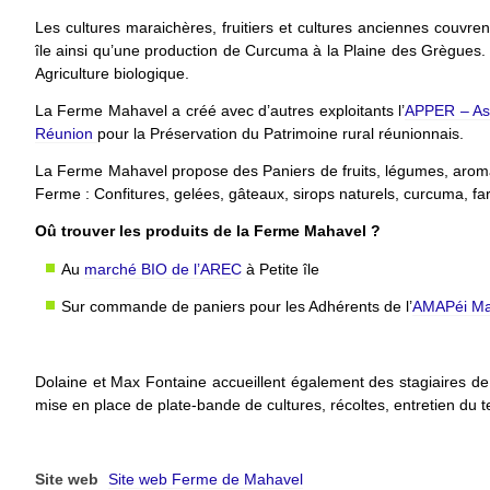
Les cultures maraichères, fruitiers et cultures anciennes couvrent
île ainsi qu’une production de Curcuma à la Plaine des Grègues. U
Agriculture biologique.
La Ferme Mahavel a créé avec d’autres exploitants l’
APPER – Ass
Réunion
pour la Préservation du Patrimoine rural réunionnais.
La Ferme Mahavel propose des Paniers de fruits, légumes, aromat
Ferme : Confitures, gelées, gâteaux, sirops naturels, curcuma, far
Oû trouver les produits de la Ferme Mahavel ?
Au
marché BIO de l’AREC
à Petite île
Sur commande de paniers pour les Adhérents de l’
AMAPéi Ma
Dolaine et Max Fontaine accueillent également des stagiaires de
mise en place de plate-bande de cultures, récoltes, entretien du ter
Site web
Site web Ferme de Mahavel