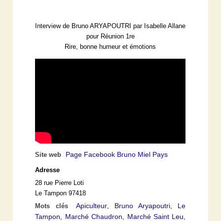
Interview de Bruno ARYAPOUTRI par Isabelle Allane
pour Réunion 1re
Rire, bonne humeur et émotions
Page Facebook Bruno Miel Pays
Site web
Adresse
28 rue Pierre Loti
Le Tampon 97418
Apiculteur
Bruno Aryapoutri
Le
Mots clés
,
,
Tampon
Marché Chaudron
Marché Saint Leu
,
,
,