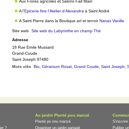
Aux Foires agricoles et Salons Fait Main
A l’
Epicerie fine l’Atelier d’Alexandra
à Saint André
A Saint Pierre dans la Boutique art et terroir
Nanas Vanille
Site web
Site web du Labyrinthe en champ Thé
Adresse
18 Rue Emile Mussard
Grand-Coude
Saint Joseph 97480
Mots clés
Bio
,
Géranium Rosat
,
Grand Coude
,
Saint Joseph
,
Au jardin Planté pou manzé
Commun
Planté po nou manzé
S'inscrire
er ?
Organiser un jardin partagé
Publier un