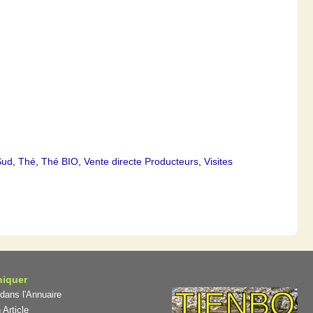
Sud
,
Thé
,
Thé BIO
,
Vente directe Producteurs
,
Visites
iquer
 dans l'Annuaire
 Article