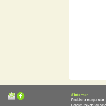
S'informer
Produire et manger sain
Réparer, recycler ou donn