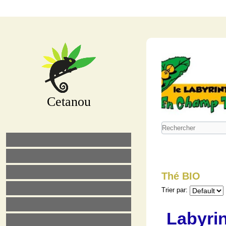
Cetanou
Thé BIO
Trier par:
Labyri