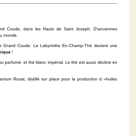
rand Coude, dans les Hauts de Saint Joseph. D’anciennes
au monde.
é de Grand Coude. Le Labyrinthe En-Champ-Thé devient une
nique
!
ou parfumé, et thé blanc impérial. Le thé est aussi décliné en
ium Rosat, distillé sur place pour la production d »huiles