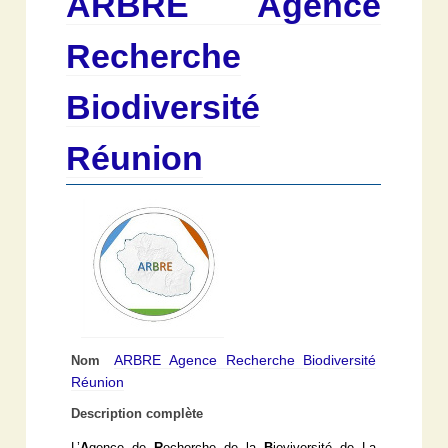
ARBRE Agence
Recherche
Biodiversité
Réunion
ARBRE Agence Recherche Biodiversité
Nom
Réunion
Description complète
L’
A
gence de
R
echerche de la
B
ioviversité de La