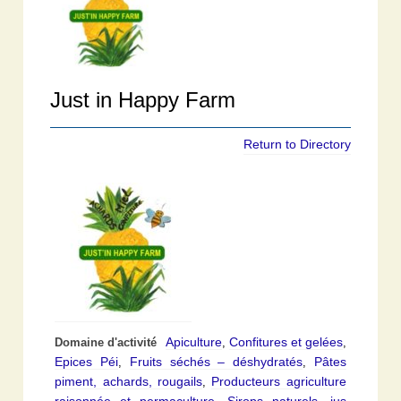
Just in Happy Farm
Return to Directory
Apiculture
Confitures et gelées
Domaine d'activité
,
,
Epices Péi
Fruits séchés – déshydratés
Pâtes
,
,
piment, achards, rougails
Producteurs agriculture
,
raisonnée et permaculture
Sirops naturels, jus