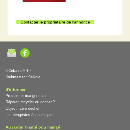
Contacter le propriétaire de l’annonce
©Cetanou2019
Webmaster :
SeKoia
S'informer
Produire et manger sain
Réparer, recycler ou donner ?
Objectif zéro déchet
Les écogestes économiques
Au jardin Planté pou manzé